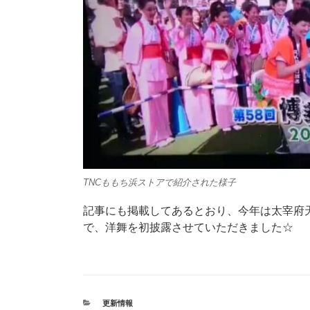
TNCももち浜ストアで紹介された様子
記事にも掲載してあるとおり、今年は太宰府
で、洋舞を初披露させていただきました☆
カ
更新情報