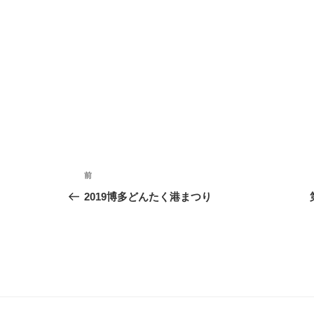
投
前
前
稿
の
2019博多どんたく港まつり
投
ナ
稿
ビ
ゲ
ー