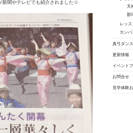
が新聞やテレビでも紹介されました☆
天
那
レッス
カンパ
真弓ダン
更新情報
イベント
お問合せ
見学体験