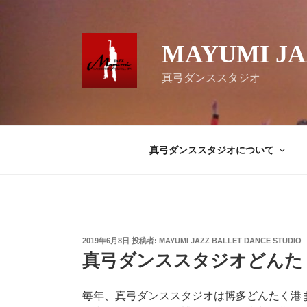
コ
ン
テ
MAYUMI JA
ン
ツ
真弓ダンススタジオ
へ
ス
キ
ッ
真弓ダンススタジオについて
プ
投
2019年6月8日
投稿者:
MAYUMI JAZZ BALLET DANCE STUDIO
稿
真弓ダンススタジオどんた
日:
毎年、真弓ダンススタジオは博多どんたく港