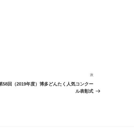
次
次
の
第58回（2019年度）博多どんたく人気コンクー
投
ル表彰式
稿