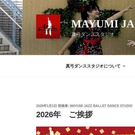
コ
ン
テ
MAYUMI JA
ン
ツ
真弓ダンススタジオ
へ
ス
キ
ッ
真弓ダンススタジオについて
プ
投
2026年1月1日
投稿者:
MAYUMI JAZZ BALLET DANCE STUDIO
稿
2026年 ご挨拶
日: