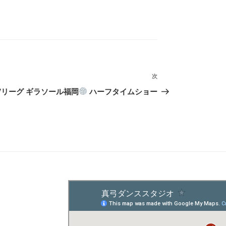
次
次
の
Vリーグ ギラソール福岡
ハーフタイムショー
投
稿