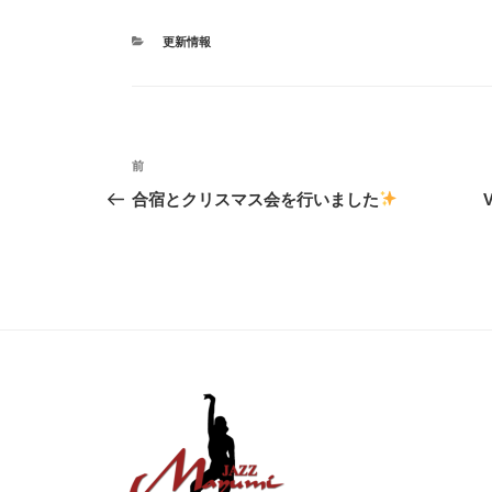
カ
更新情報
テ
ゴ
リ
ー
投
前
前
稿
の
合宿とクリスマス会を行いました
投
ナ
稿
ビ
ゲ
ー
シ
ョ
ン