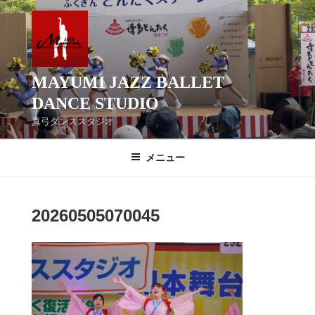
コ
ン
テ
ン
ツ
MAYUMI JAZZ BALLET
へ
DANCE STUDIO
ス
真弓ダンススタジオ
キ
ッ
メニュー
プ
20260505070045