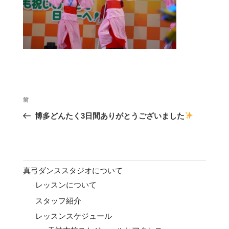
投
前
前
稿
の
博多どんたく3日間ありがとうございました
ナ
投
ビ
稿
ゲ
ー
真弓ダンススタジオについて
シ
レッスンについて
ョ
スタッフ紹介
ン
レッスンスケジュール