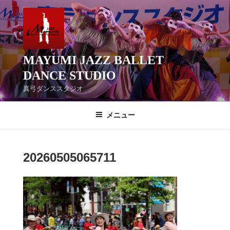
コ
ン
テ
ン
ツ
MAYUMI JAZZ BALLET
へ
DANCE STUDIO
ス
真弓ダンススタジオ
キ
ッ
メニュー
プ
20260505065711