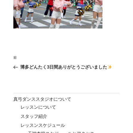
投
前
前
稿
の
博多どんたく3日間ありがとうございました
ナ
投
ビ
稿
ゲ
ー
真弓ダンススタジオについて
シ
レッスンについて
ョ
スタッフ紹介
ン
レッスンスケジュール