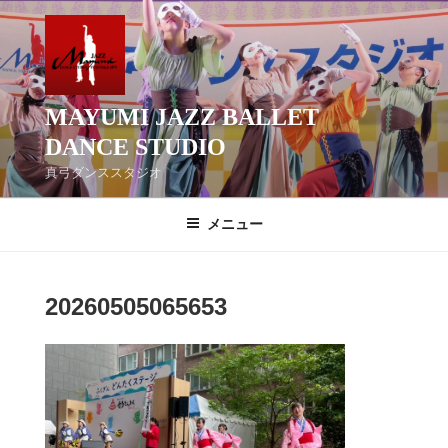
コ
ン
テ
ン
ツ
MAYUMI JAZZ BALLET
へ
DANCE STUDIO
ス
真弓ダンススタジオ
キ
ッ
メニュー
プ
20260505065653