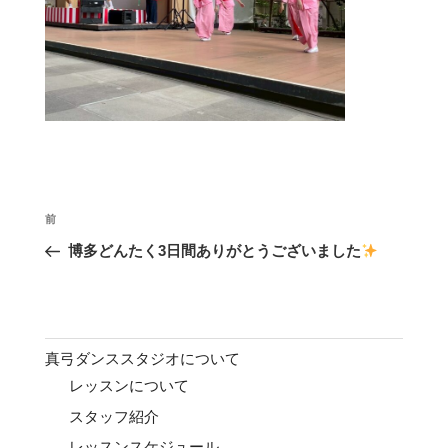
投
前
前
稿
の
博多どんたく3日間ありがとうございました
ナ
投
ビ
稿
ゲ
ー
真弓ダンススタジオについて
シ
レッスンについて
ョ
スタッフ紹介
ン
レッスンスケジュール