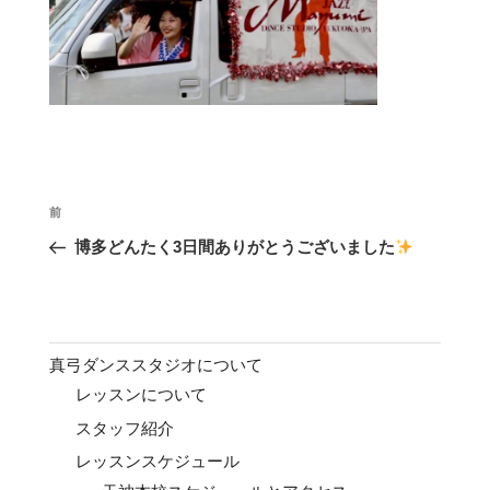
投
前
前
稿
の
博多どんたく3日間ありがとうございました
ナ
投
ビ
稿
ゲ
ー
真弓ダンススタジオについて
シ
レッスンについて
ョ
スタッフ紹介
ン
レッスンスケジュール