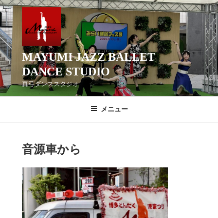
コ
ン
テ
ン
ツ
MAYUMI JAZZ BALLET
へ
DANCE STUDIO
ス
真弓ダンススタジオ
キ
ッ
メニュー
プ
音源車から