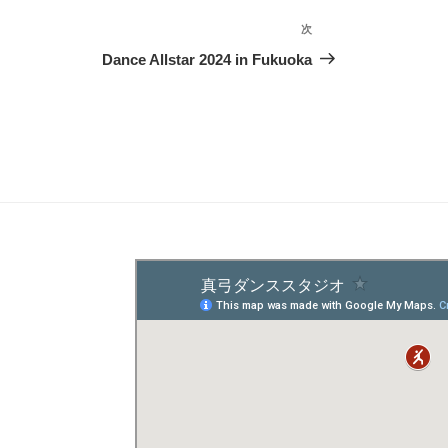
次
次
の
Dance Allstar 2024 in Fukuoka
投
稿