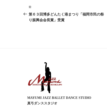
投
前
前
稿
の
第６３回博多どんたく港まつり「福岡市民の祭
投
り振興会会長賞」受賞
ナ
稿
ビ
ゲ
ー
シ
ョ
ン
MAYUMI JAZZ BALLET DANCE STUDIO
真弓ダンススタジオ