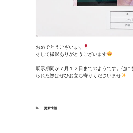
おめでとうございます
そして撮影ありがとうございます
展示期間が７月１２日までのようです。他に
られた際はぜひお立ち寄りくださいませ
カ
更新情報
テ
ゴ
リ
ー