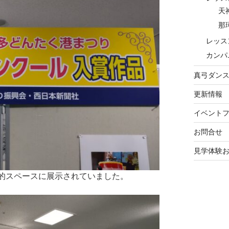
天
那
レッス
カンパ
真弓ダン
更新情報
イベント
お問合せ
見学体験
目的スペースに展示されていました。