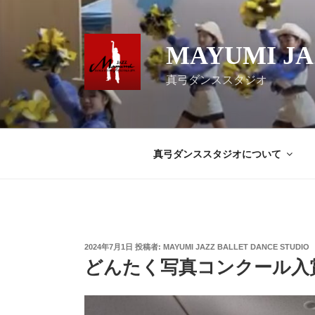
コ
ン
テ
MAYUMI JA
ン
ツ
真弓ダンススタジオ
へ
ス
キ
ッ
真弓ダンススタジオについて
プ
投
2024年7月1日
投稿者:
MAYUMI JAZZ BALLET DANCE STUDIO
稿
どんたく写真コンクール入
日: