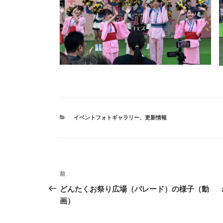
カ
イベントフォトギャラリー
、
更新情報
テ
ゴ
リ
ー
投
前
前
稿
の
どんたくお祭り広場（パレード）の様子（動
投
画）
ナ
稿