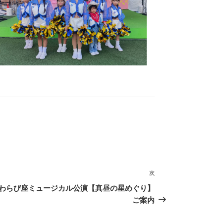
次
次
の
わらび座ミュージカル公演【真昼の星めぐり】
投
ご案内
稿