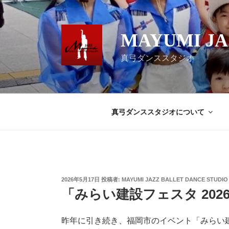
コ
ン
テ
MAYUMI JA
ン
ツ
真弓ダンススタジオ
へ
ス
キ
ッ
真弓ダンススタジオについて
プ
投
2026年5月17日
投稿者:
MAYUMI JAZZ BALLET DANCE STUDIO
稿
「みらい建設フェスタ 202
日:
昨年に引き続き、福岡市のイベント「みらい