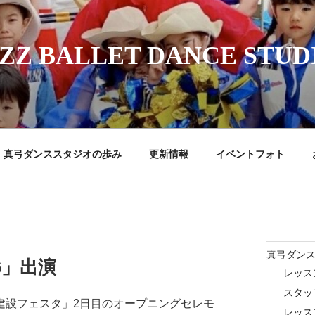
ZZ BALLET DANCE STUD
真弓ダンススタジオの歩み
更新情報
イベントフォト
真弓ダン
6」出演
レッス
スタッ
建設フェスタ」2日目のオープニングセレモ
レッス